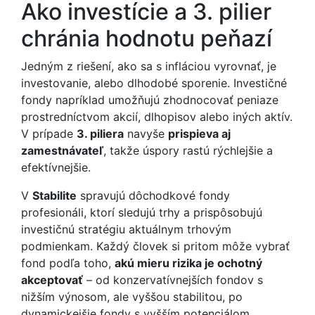
Ako investície a 3. pilier
chránia hodnotu peňazí
Jedným z riešení, ako sa s infláciou vyrovnať, je
investovanie, alebo dlhodobé sporenie. Investičné
fondy napríklad umožňujú zhodnocovať peniaze
prostredníctvom akcií, dlhopisov alebo iných aktív.
V prípade
3. piliera
navyše
prispieva aj
zamestnávateľ
, takže úspory rastú rýchlejšie a
efektívnejšie.
V
Stabilite
spravujú dôchodkové fondy
profesionáli, ktorí sledujú trhy a prispôsobujú
investičnú stratégiu aktuálnym trhovým
podmienkam. Každý človek si pritom môže vybrať
fond podľa toho,
akú mieru rizika je ochotný
akceptovať
– od konzervatívnejších fondov s
nižším výnosom, ale vyššou stabilitou, po
dynamickejšie fondy s vyšším potenciálom