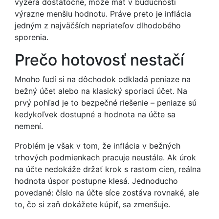
vyzerá dostatočne, môže mať v budúcnosti
výrazne menšiu hodnotu. Práve preto je inflácia
jedným z najväčších nepriateľov dlhodobého
sporenia.
Prečo hotovosť nestačí
Mnoho ľudí si na dôchodok odkladá peniaze na
bežný účet alebo na klasický sporiaci účet. Na
prvý pohľad je to bezpečné riešenie – peniaze sú
kedykoľvek dostupné a hodnota na účte sa
nemení.
Problém je však v tom, že inflácia v bežných
trhových podmienkach pracuje neustále. Ak úrok
na účte nedokáže držať krok s rastom cien, reálna
hodnota úspor postupne klesá. Jednoducho
povedané: číslo na účte síce zostáva rovnaké, ale
to, čo si zaň dokážete kúpiť, sa zmenšuje.