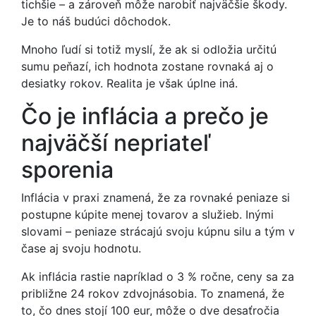
tichšie – a zároveň môže narobiť najväčšie škody.
Je to náš budúci dôchodok.
Mnoho ľudí si totiž myslí, že ak si odložia určitú
sumu peňazí, ich hodnota zostane rovnaká aj o
desiatky rokov. Realita je však úplne iná.
Čo je inflácia a prečo je
najväčší nepriateľ
sporenia
Inflácia v praxi znamená, že za rovnaké peniaze si
postupne kúpite menej tovarov a služieb. Inými
slovami – peniaze strácajú svoju kúpnu silu a tým v
čase aj svoju hodnotu.
Ak inflácia rastie napríklad o 3 % ročne, ceny sa za
približne 24 rokov zdvojnásobia. To znamená, že
to, čo dnes stojí 100 eur, môže o dve desaťročia