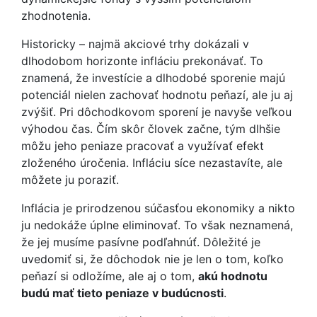
zhodnotenia.
Historicky – najmä akciové trhy dokázali v
dlhodobom horizonte infláciu prekonávať. To
znamená, že investície a dlhodobé sporenie majú
potenciál nielen zachovať hodnotu peňazí, ale ju aj
zvýšiť. Pri dôchodkovom sporení je navyše veľkou
výhodou čas. Čím skôr človek začne, tým dlhšie
môžu jeho peniaze pracovať a využívať efekt
zloženého úročenia. Infláciu síce nezastavíte, ale
môžete ju poraziť.
Inflácia je prirodzenou súčasťou ekonomiky a nikto
ju nedokáže úplne eliminovať. To však neznamená,
že jej musíme pasívne podľahnúť. Dôležité je
uvedomiť si, že dôchodok nie je len o tom, koľko
peňazí si odložíme, ale aj o tom,
akú hodnotu
budú mať tieto peniaze v budúcnosti
.