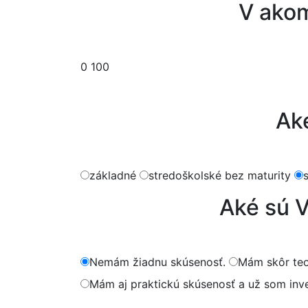
V akom
V akom veku plánujete odísť do dôchodku?
0
100
Aké
základné
stredoškolské bez maturity
Aké sú V
Nemám žiadnu skúsenosť.
Mám skôr teor
Mám aj praktickú skúsenosť a už som inve