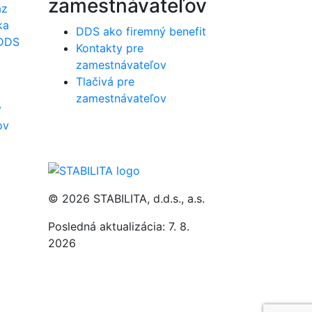
zamestnávateľov
az
ka
DDS ako firemný benefit
 DDS
Kontakty pre
zamestnávateľov
Tlačivá pre
zamestnávateľov
v
ov
© 2026 STABILITA, d.d.s., a.s.
Posledná aktualizácia: 7. 8.
2026