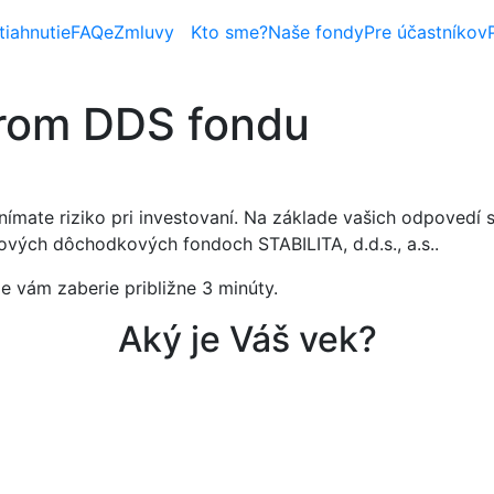
iahnutie
FAQ
eZmluvy
Kto sme?
Naše fondy
Pre účastníkov
rom DDS fondu
ímate riziko pri investovaní. Na základe vašich odpovedí 
ových dôchodkových fondoch STABILITA, d.d.s., a.s..
e vám zaberie približne 3 minúty.
Aký je Váš vek?