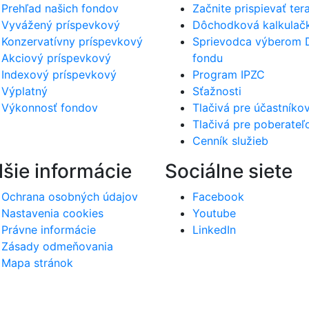
Prehľad našich fondov
Začnite prispievať ter
Vyvážený príspevkový
Dôchodková kalkulač
Konzervatívny príspevkový
Sprievodca výberom
Akciový príspevkový
fondu
Indexový príspevkový
Program IPZC
Výplatný
Sťažnosti
Výkonnosť fondov
Tlačivá pre účastníko
Tlačivá pre poberateľ
Cenník služieb
lšie informácie
Sociálne siete
Ochrana osobných údajov
Facebook
Nastavenia cookies
Youtube
Právne informácie
LinkedIn
Zásady odmeňovania
Mapa stránok