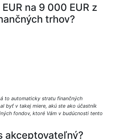
0 EUR na 9 000 EUR z
inančných trhov?
á to automaticky stratu finančných
l byť v takej miere, akú ste ako účastník
iných fondov, ktoré Vám v budúcnosti tento
s akceptovateľný?