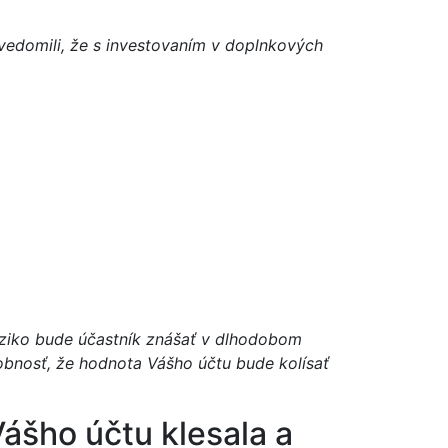
i uvedomili, že s investovaním v doplnkových
iziko bude účastník znášať v dlhodobom
obnosť, že hodnota Vášho účtu bude kolísať
Vášho účtu klesala a