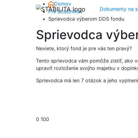
Skip to main content
Domov
Dokumenty na st
Pre účastníkov
Sprievodca výberom DDS fondu
Sprievodca výbe
Neviete, ktorý fond je pre vás ten pravý?
Tento sprievodca vám pomôže zistiť, ako vn
upraviť rozloženie svojho majetku v doplnk
Sprievodca má len 7 otázok a jeho vyplneni
Aký je Váš vek?
0
100