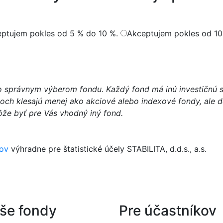
ptujem pokles od 5 % do 10 %.
Akceptujem pokles od 10
o správnym výberom fondu. Každý fond má inú investičnú st
soch klesajú menej ako akciové alebo indexové fondy, ale d
 môže byť pre Vás vhodný iný fond.
ov
výhradne pre štatistické účely STABILITA, d.d.s., a.s.
še fondy
Pre účastníkov