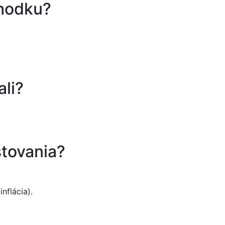
chodku?
ali?
stovania?
nflácia).