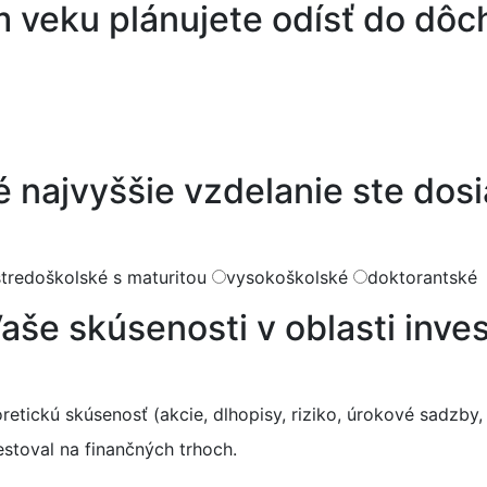
 veku plánujete odísť do dô
 najvyššie vzdelanie ste dosi
stredoškolské s maturitou
vysokoškolské
doktorantské
aše skúsenosti v oblasti inve
etickú skúsenosť (akcie, dlhopisy, riziko, úrokové sadzby, i
stoval na finančných trhoch.