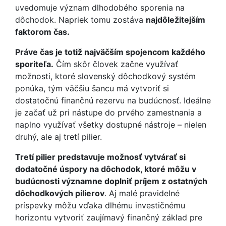
uvedomuje význam dlhodobého sporenia na
dôchodok. Napriek tomu zostáva
najdôležitejším
faktorom čas.
Práve čas je totiž najväčším spojencom každého
sporiteľa.
Čím skôr človek začne využívať
možnosti, ktoré slovenský dôchodkový systém
ponúka, tým väčšiu šancu má vytvoriť si
dostatočnú finančnú rezervu na budúcnosť. Ideálne
je začať už pri nástupe do prvého zamestnania a
naplno využívať všetky dostupné nástroje – nielen
druhý, ale aj tretí pilier.
Tretí pilier predstavuje možnosť vytvárať si
dodatočné úspory na dôchodok, ktoré môžu v
budúcnosti významne doplniť príjem z ostatných
dôchodkových pilierov
. Aj malé pravidelné
príspevky môžu vďaka dlhému investičnému
horizontu vytvoriť zaujímavý finančný základ pre