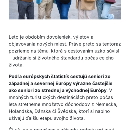
Leto je obdobím dovoleniek, výletov a
objavovania nových miest. Práve preto sa tentoraz
pozrieme na tému, ktorá s cestovaním úzko súvisí
– udržanie si životného štandardu počas celého
života.
Podľa európskych štatistík cestujú seniori zo
západnej a severnej Európy výrazne častejšie
ako seniori zo strednej a východnej Európy
. V
mnohých turistických destináciách preto počas
leta stretneme množstvo dôchodcov z Nemecka,
Holandska, Dánska či Švédska, ktorí si naplno
užívajú ďalšiu etapu svojho života.
Či už ide o poznávacie zájazdy, pobyty pri mori,