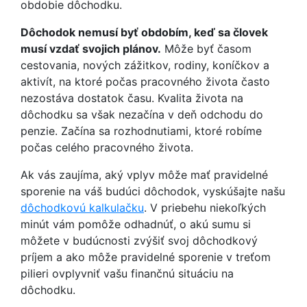
obdobie dôchodku.
Dôchodok nemusí byť obdobím, keď sa človek
musí vzdať svojich plánov.
Môže byť časom
cestovania, nových zážitkov, rodiny, koníčkov a
aktivít, na ktoré počas pracovného života často
nezostáva dostatok času. Kvalita života na
dôchodku sa však nezačína v deň odchodu do
penzie. Začína sa rozhodnutiami, ktoré robíme
počas celého pracovného života.
Ak vás zaujíma, aký vplyv môže mať pravidelné
sporenie na váš budúci dôchodok, vyskúšajte našu
dôchodkovú kalkulačku
. V priebehu niekoľkých
minút vám pomôže odhadnúť, o akú sumu si
môžete v budúcnosti zvýšiť svoj dôchodkový
príjem a ako môže pravidelné sporenie v treťom
pilieri ovplyvniť vašu finančnú situáciu na
dôchodku.