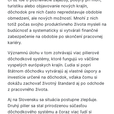
turistiku alebo objavovanie nových krajín,
dôchodok pre nich často nepredstavuje obdobie
obmedzení, ale nových možností. Mnohí z nich
totiž počas svojho produktívneho života mysleli na
budúcnosť a systematicky si vytvárali finančné
zabezpečenie na obdobie po skončení pracovnej
kariéry.
Významnú úlohu v tom zohrávajú viac pilierové
dôchodkové systémy, ktoré fungujú vo väčšine
vyspelých európskych krajín. Ľudia si popri
štátnom dôchodku vytvárajú aj vlastné úspory a
investície určené na dôchodok, vďaka čomu si
dokážu zachovať životný štandard aj po odchode
z pracovného života.
Aj na Slovensku sa situácia postupne zlepšuje.
Druhý pilier sa stal prirodzenou súčasťou
dôchodkového systému a čoraz viac ľudí si