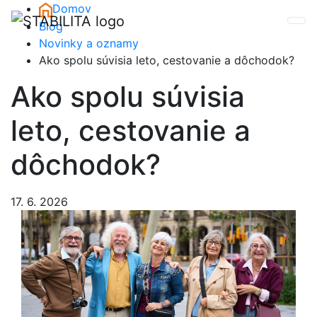
Skip to main content
Domov
Blog
Novinky a oznamy
Ako spolu súvisia leto, cestovanie a dôchodok?
Ako spolu súvisia
leto, cestovanie a
dôchodok?
17. 6. 2026