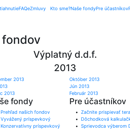
iahnutie
FAQ
eZmluvy
Kto sme?
Naše fondy
Pre účastníkov
 fondov
Výplatný d.d.f.
2013
mber 2013
Október 2013
2013
Jún 2013
c 2013
Február 2013
še fondy
Pre účastníkov
Prehľad našich fondov
Začnite prispievať ter
Vyvážený príspevkový
Dôchodková kalkulač
Konzervatívny príspevkový
Sprievodca výberom