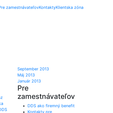
Pre zamestnávateľov
Kontakty
Klientska zóna
September 2013
Máj 2013
Január 2013
Pre
zamestnávateľov
az
ka
DDS ako firemný benefit
 DDS
Kontakty pre