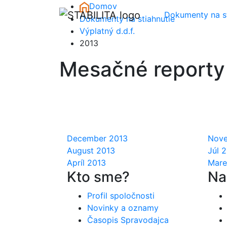
Skip to main content
Domov
Dokumenty na st
Dokumenty na stiahnutie
Výplatný d.d.f.
2013
Mesačné reporty
December 2013
Nove
August 2013
Júl 
Apríl 2013
Mare
Kto sme?
Na
Profil spoločnosti
Novinky a oznamy
Časopis Spravodajca