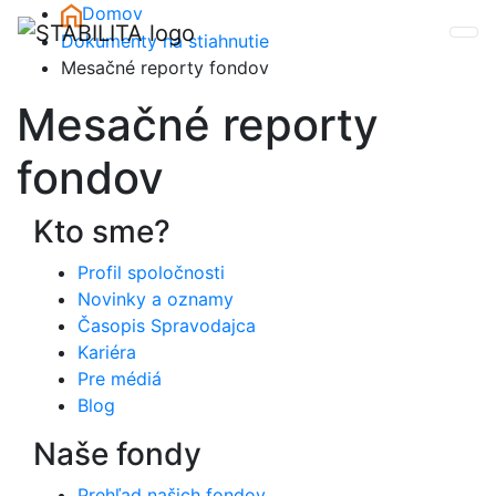
Skip to main content
Domov
Dokumenty na stiahnutie
Mesačné reporty fondov
Mesačné reporty
fondov
Kto sme?
Profil spoločnosti
Novinky a oznamy
Časopis Spravodajca
Kariéra
Pre médiá
Blog
Naše fondy
Prehľad našich fondov