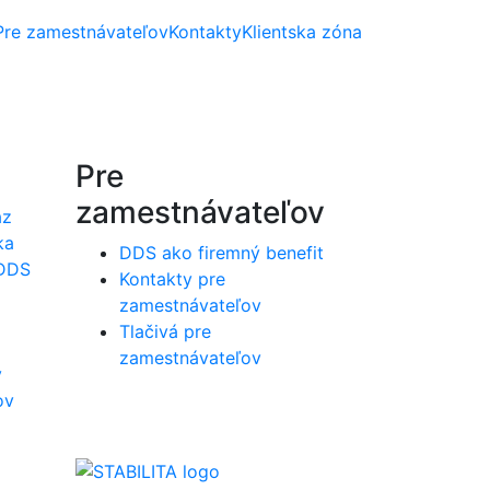
Pre zamestnávateľov
Kontakty
Klientska zóna
Pre
zamestnávateľov
az
ka
DDS ako firemný benefit
 DDS
Kontakty pre
zamestnávateľov
Tlačivá pre
zamestnávateľov
v
ov