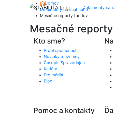
Skip to main content
Domov
Dokumenty na st
Dokumenty na stiahnutie
Mesačné reporty fondov
Mesačné reporty
Kto sme?
Na
Profil spoločnosti
Novinky a oznamy
Časopis Spravodajca
Kariéra
Pre médiá
Blog
Pomoc a kontakty
Ďa