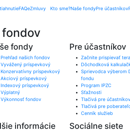
iahnutie
FAQ
eZmluvy
Kto sme?
Naše fondy
Pre účastníkov
 fondov
še fondy
Pre účastníkov
Prehľad našich fondov
Začnite prispievať ter
Vyvážený príspevkový
Dôchodková kalkulač
Konzervatívny príspevkový
Sprievodca výberom
Akciový príspevkový
fondu
Indexový príspevkový
Program IPZC
Výplatný
Sťažnosti
Výkonnosť fondov
Tlačivá pre účastníko
Tlačivá pre poberateľ
Cenník služieb
lšie informácie
Sociálne siete